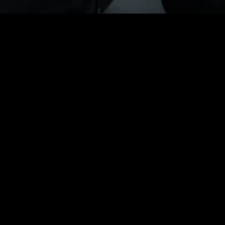
”Tak for en god forklaring, og fordi du er så ærlig.
Er vi enige om, at
det er det her, du har forklaret?”. Jeg viser ham, hvad jeg har skrevet.
”Du er en flink fyr. Det er det, der er sket,” siger han og skriver under
på afhøringsrapporten.”
Bøger sælges til foredrag. Se kommende foredrag nær dig på linket
herunder.
Se kommende foredrag