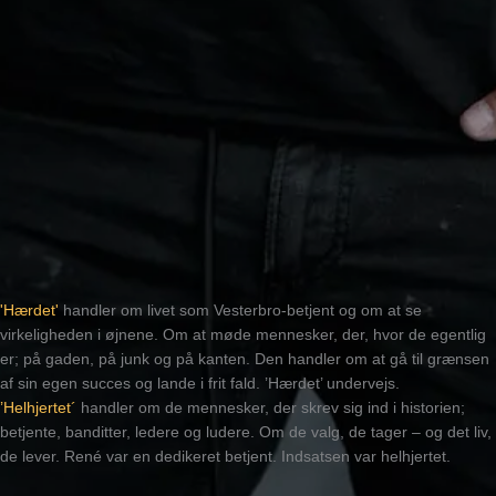
'Hærdet'
handler om livet som Vesterbro-betjent og om at se
virkeligheden i øjnene. Om at møde mennesker, der, hvor de egentlig
er; på gaden, på junk og på kanten. Den handler om at gå til grænsen
af sin egen succes og lande i frit fald. ’Hærdet’ undervejs.
’Helhjertet´
handler om de mennesker, der skrev sig ind i historien;
betjente, banditter, ledere og ludere. Om de valg, de tager – og det liv,
de lever. René var en dedikeret betjent. Indsatsen var helhjertet.